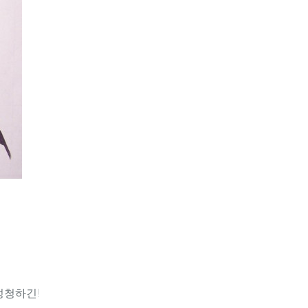
멍청하긴!