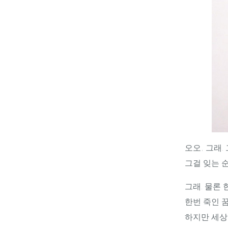
오오, 그래.
그걸 잊는 순
그래. 물론 
한번 죽인 꿈
하지만 세상