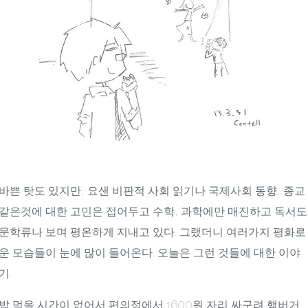
바쁜 탓도 있지만, 요샌 비판적 사회 읽기나 국제사회 동향, 종교
같은것에 대한 고민은 접어두고 수학, 과학에만 매진하고 독서도
문학류나 보며 평온하게 지내고 있다. 그랬더니 여러가지 평화로
운 모습들이 눈에 많이 들어온다. 오늘은 그런 것들에 대한 이야
기.
밥 먹을 시간이 없어서 편의점에서 1600원 자리 싸구려 햄버거