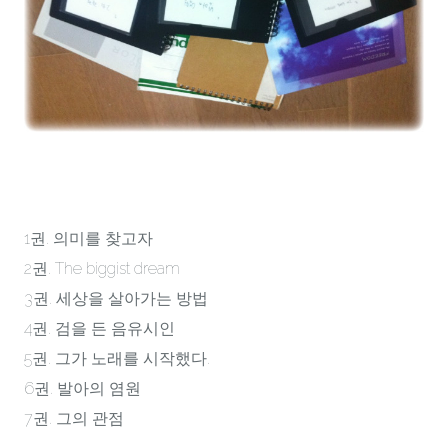
1권. 의미를 찾고자
2권. The biggist dream
3권. 세상을 살아가는 방법
4권. 검을 든 음유시인
5권. 그가 노래를 시작했다.
6권. 발아의 염원
7권. 그의 관점