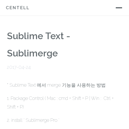
CENTELL
Sublime Text -
Sublimerge
2017-04-24
* Sublime Text 에서 merge 기능을 사용하는 방법.
1. Package Control ( Mac : cmd + Shift + P | Win : Ctrl +
Shift + P)
2. install ' Sublimerge Pro '